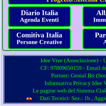
Diario Italia
Alb
Agenda Eventi
Imma
Comitiva Italia
Par
Persone Creative
Idee Vive (Associazione) - 
CF: 97809650159 - Email del
Partner:
Genial Bit
(
Soc
Informativa Privacy Idee 
Le pagine web del Sistema Ciak
Dati Tecnici: Sez.: 1b
, Agg